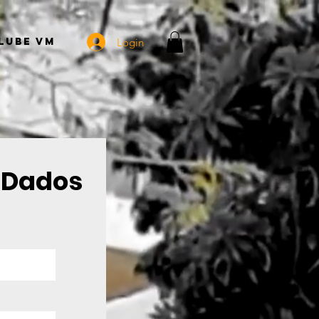
Login
lube VM
e Dados