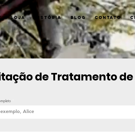
e
Loja
História
Blog
Contato
C
citação de Tratamento d
mpleto