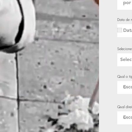
Data de 
Selecion
Qual o ti
Qual direi