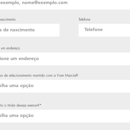
r
nascimento
*
Telefone
e
q
u
i
r
e
d
e um endereço
po de relacionamento mantido com a Viver Marcial?
to o titular deseja exercer?*