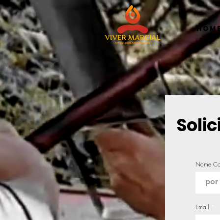
Hom
Soli
Nome Co
Email