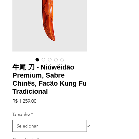
牛尾 刀 - Niúwěidāo
Premium, Sabre
Chinês, Facão Kung Fu
Tradicional
Preço
R$ 1.259,00
Tamanho
*