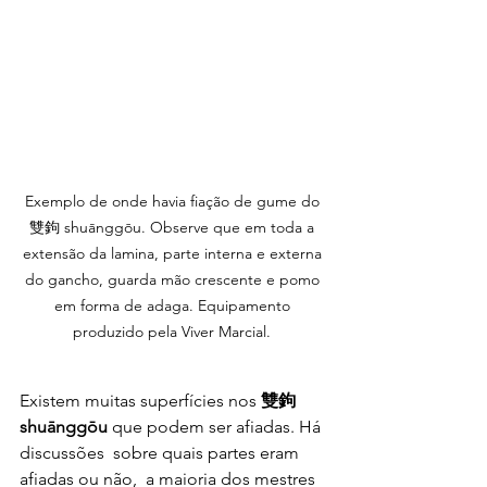
Exemplo de onde havia fiação de gume do 
雙鉤 shuānggōu. Observe que em toda a 
extensão da lamina, parte interna e externa 
do gancho, guarda mão crescente e pomo 
em forma de adaga. Equipamento 
produzido pela Viver Marcial. 
Existem muitas superfícies nos 
雙鉤 
shuānggōu
 que podem ser afiadas. Há 
discussões  sobre quais partes eram 
afiadas ou não,  a maioria dos mestres 