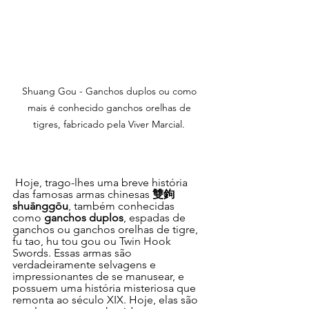
Shuang Gou - Ganchos duplos ou como 
mais é conhecido ganchos orelhas de 
tigres, fabricado pela Viver Marcial. 
 Hoje, trago-lhes uma breve história 
das famosas armas chinesas 
雙鉤 
shuānggōu
, também conhecidas 
como 
ganchos duplos
, espadas de 
ganchos ou ganchos orelhas de tigre, 
fu tao, hu tou gou ou Twin Hook 
Swords. Essas armas são 
verdadeiramente selvagens e 
impressionantes de se manusear, e 
possuem uma história misteriosa que 
remonta ao século XIX. Hoje, elas são 