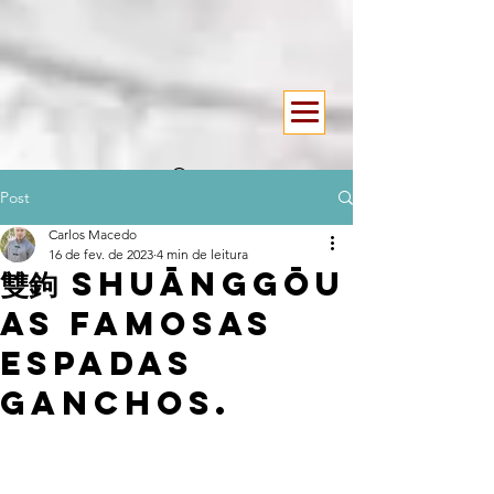
Post
Carlos Macedo
16 de fev. de 2023
4 min de leitura
雙鉤 shuānggōu
as Famosas
espadas
ganchos.