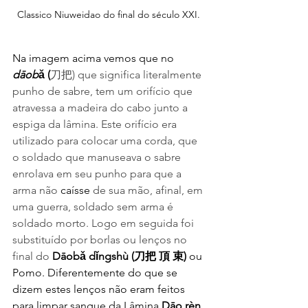
Classico Niuweidao do final do século XXI. 
Na imagem acima vemos que no 
dāob
ǎ (
刀把) que significa literalmente 
punho de sabre, tem um orifício que 
atravessa a madeira do cabo junto a 
espiga da lâmina. Este orifício era 
utilizado para colocar uma corda, que 
o soldado que manuseava o sabre 
enrolava em seu punho para que a 
arma não 
caísse
 de sua mão, afinal, em 
uma guerra, soldado sem arma é 
soldado morto. Logo em seguida foi 
substituído por borlas ou lenços no 
final do 
Dāobǎ dǐngshù (刀把 頂 束)
 ou 
Pomo. Diferentemente do que se 
dizem estes lenços não eram feitos 
para limpar sangue da Lâmina 
Dāo rèn 