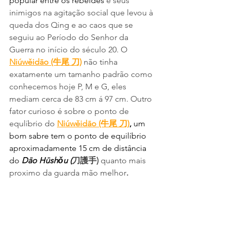
popular entre os rebeldes 
e seus 
inimigos na agitação social que levou à 
queda dos Qing e ao caos que se 
seguiu ao Período do Senhor da 
Guerra no início do século 20. O 
Niúwěidāo (牛尾 刀)
 não tinha 
exatamente um tamanho padrão como 
conhecemos hoje P, M e G, eles 
mediam cerca de 83 cm á 97 cm. Outro 
fator curioso é sobre o ponto de 
equlíbrio do
Niúwěidāo (牛尾 刀)
,
um 
bom sabre tem o ponto de equilíbrio 
aproximadamente 15 cm de distância 
do 
Dāo Hūshǒu (
刀護手)
 quanto mais 
proximo da guarda mão melhor
. 