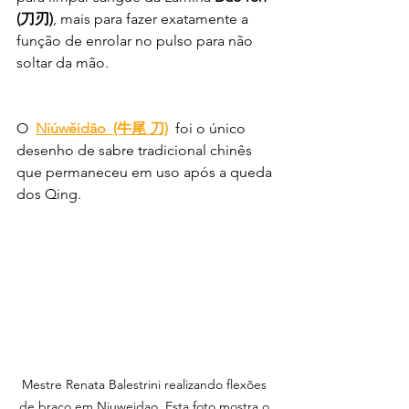
(刀刃)
, mais para fazer exatamente a 
função de enrolar no pulso para não 
soltar da mão.
O  
Niúwěidāo  (牛尾 刀)
 foi o único 
desenho de sabre tradicional chinês 
que permaneceu em uso após a queda 
dos Qing. 
Mestre Renata Balestrini realizando flexões 
de braço em Niuweidao. Esta foto mostra o 