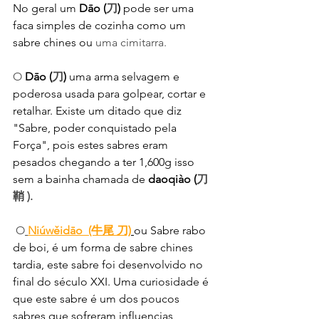
No geral um 
Dāo (
刀
)
 pode ser uma 
faca simples de cozinha como um 
sabre chines ou 
uma cimitarra.
O 
Dāo (
刀
)
 uma arma selvagem e 
poderosa usada para golpear, cortar e 
retalhar. Existe um ditado que diz 
"Sabre, poder conquistado pela 
Força", pois estes sabres eram 
pesados chegando a ter 1,600g isso 
sem a bainha chamada de 
daoqiào (
刀
鞘 ). 
O
Niúwěidāo  (牛尾 刀)
ou Sabre rabo 
de boi, é um forma de sabre chines 
tardia, este sabre foi desenvolvido no 
final do século XXI. Uma curiosidade é 
que este sabre é um dos poucos 
sabres que sofreram influencias 