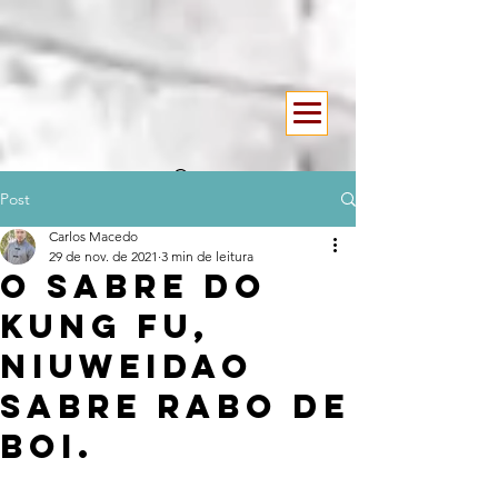
Post
Carlos Macedo
29 de nov. de 2021
3 min de leitura
O Sabre do
Kung Fu,
Niuweidao
Sabre Rabo de
Boi.