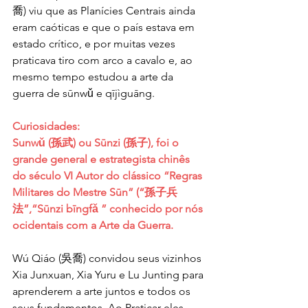
喬) viu que as Planícies Centrais ainda 
eram caóticas e que o país estava em 
estado crítico, e por muitas vezes 
praticava tiro com arco a cavalo e, ao 
mesmo tempo estudou a arte da 
guerra de sūnwǔ e qījìguāng.
Curiosidades:
Sunwǔ (孫武) ou Sūnzi (孫子), foi o 
grande general e estrategista chinês 
do século VI Autor do clássico “Regras 
Militares do Mestre Sūn” (“孫子兵
法”,“Sūnzi bīngfǎ ” conhecido por nós 
ocidentais com a Arte da Guerra. 
Wú Qiáo (吳喬) convidou seus vizinhos 
Xia Junxuan, Xia Yuru e Lu Junting para 
aprenderem a arte juntos e todos os 
seus fundamentos. Ao Praticar eles 