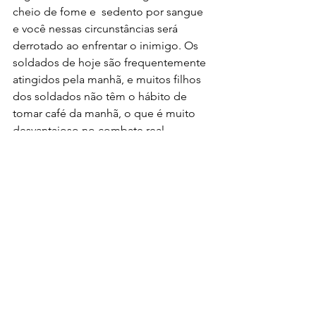
cheio de fome e  sedento por sangue 
e você nessas circunstâncias será 
derrotado ao enfrentar o inimigo. Os 
soldados de hoje são frequentemente 
atingidos pela manhã, e muitos filhos 
dos soldados não têm o hábito de 
tomar café da manhã, o que é muito 
desvantajoso no combate real, 
principalmente na batalha com armas 
longas.
Preceito 7 
*
economize energia 
e persiga a vitória*