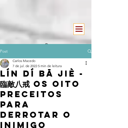
Post
Carlos Macedo
7 de jul. de 2022
5 min de leitura
Lín dí bā jiè -
臨敵八戒 Os oito
preceitos
para
derrotar o
inimigo