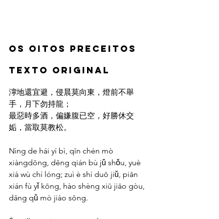
Os oitos preceitos
Texto Original
濘地還宜避，侵晨莫向東，燈前不舉
手，月下勿持龍；
最惡時多酒，偏嫌腹已空，好勝休交
姤，當取莫教松。
Nìng de hái yí bì, qīn chén mò 
xiàngdōng, dēng qián bù jǔ shǒu, yuè 
xià wù chí lóng; zuì è shí duō jiǔ, piān 
xián fù yǐ kōng, hào shèng xiū jiāo gòu, 
dāng qǔ mò jiào sōng.