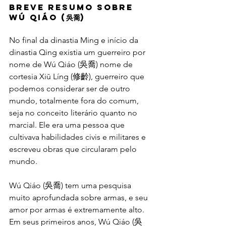
Breve resumo sobre 
Wú Qiáo (吳喬)
No final da dinastia Ming e início da 
dinastia Qing existia um guerreiro por 
nome de Wú Qiáo (吳喬) nome de 
cortesia Xiū Líng (修齡), guerreiro que 
podemos considerar ser de outro 
mundo, totalmente fora do comum, 
seja no conceito literário quanto no 
marcial. Ele era uma pessoa que 
cultivava habilidades civis e militares e 
escreveu obras que circularam pelo 
mundo.
Wú Qiáo (吳喬) tem uma pesquisa 
muito aprofundada sobre armas, e seu 
amor por armas é extremamente alto. 
Em seus primeiros anos, Wú Qiáo (吳